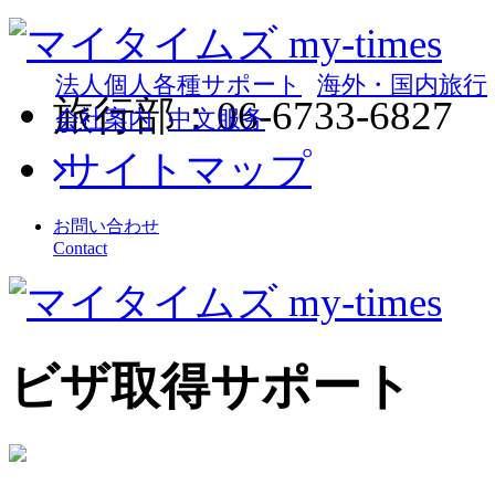
法人個人各種サポート
海外・国内旅行
旅行部：06-6733-6827 
会社案内
中文服务
サイトマップ
お問い合わせ
Contact
ビザ取得サポート